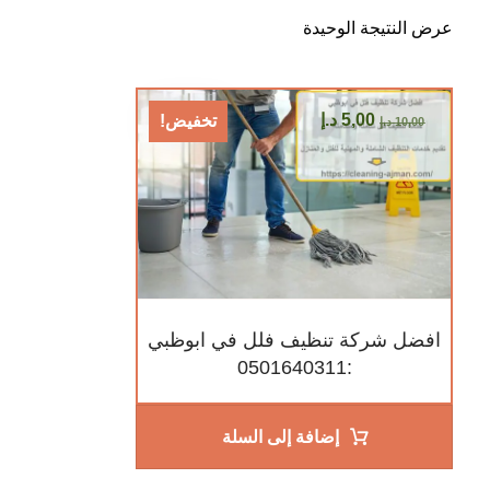
عرض النتيجة الوحيدة
5,00
د.إ
تخفيض!
10,00
د.إ
افضل شركة تنظيف فلل في ابوظبي
:0501640311
إضافة إلى السلة