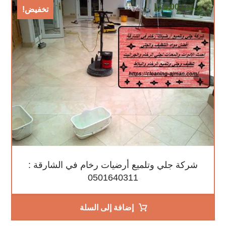
5,00
د.إ
10,00
د.إ
تخفيض!
شركة جلي وتلميع أرضيات رخام في الشارقة :
0501640311
إضافة إلى السلة