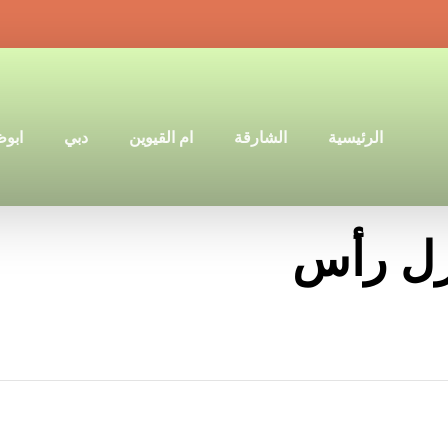
الرئيسية
الشارقة
ام القيوين
دبي
ابو
زل رأس