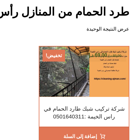
طرد الحمام من المنازل رأس
عرض النتيجة الوحيدة
69,00
د.إ
تخفيض!
80,00
د.إ
شركة تركيب شبك طارد الحمام في
راس الخيمة :0501640311
إضافة إلى السلة