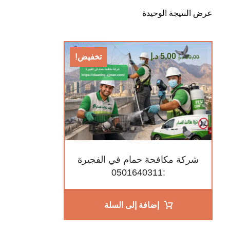
عرض النتيجة الوحيدة
5,00
د.إ
تخفيض!
10,00
د.إ
شركة مكافحة حمام في الفجيرة
:0501640311
إضافة إلى السلة