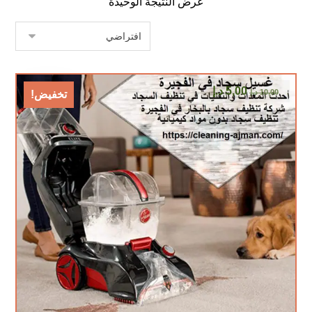
عرض النتيجة الوحيدة
5,00
د.إ
10,00
د.إ
تخفيض!