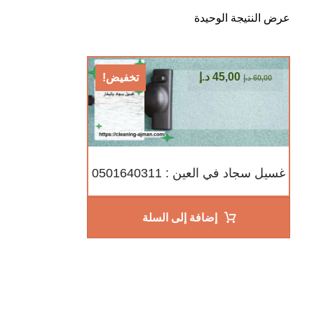
عرض النتيجة الوحيدة
45,00
د.إ
تخفيض!
60,00
د.إ
غسيل سجاد في العين : 0501640311
إضافة إلى السلة