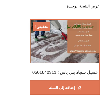
عرض النتيجة الوحيدة
50,00
د.إ
تخفيض!
100,00
د.إ
غسيل سجاد بني ياس : 0501640311
إضافة إلى السلة