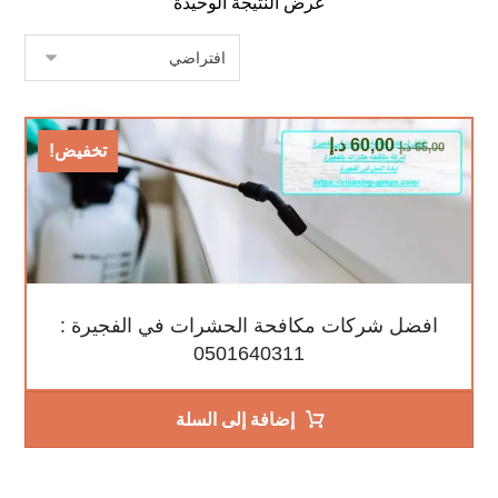
عرض النتيجة الوحيدة
60,00
د.إ
65,00
د.إ
تخفيض!
افضل شركات مكافحة الحشرات في الفجيرة :
0501640311
إضافة إلى السلة