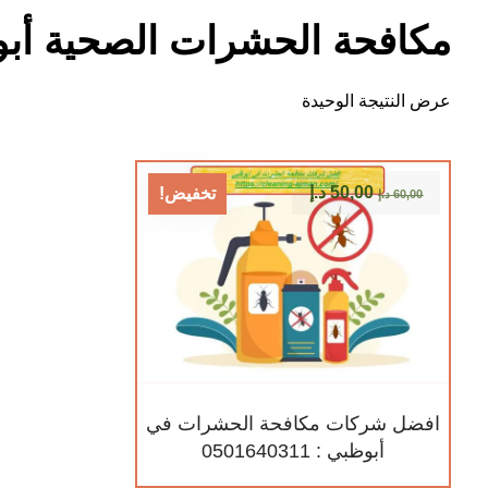
مكافحة الحشرات الصحية أب
عرض النتيجة الوحيدة
50,00
د.إ
تخفيض!
60,00
د.إ
افضل شركات مكافحة الحشرات في
أبوظبي : 0501640311