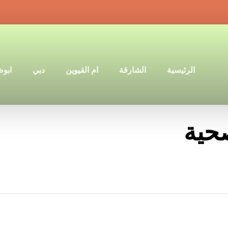
الرئيسية
الشارقة
ام القيوين
دبي
ابو
حية