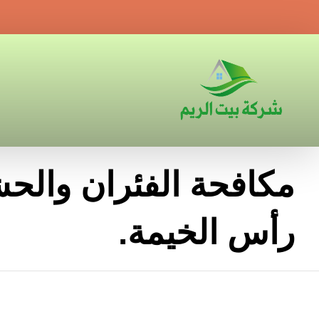
مكافحة الفئران والح
رأس الخيمة.