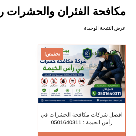
مكافحة الفئران والحشرات ر
عرض النتيجة الوحيدة
5,00
د.إ
تخفيض!
10,00
د.إ
افضل شركات مكافحة الحشرات في
رأس الخيمة : 0501640311