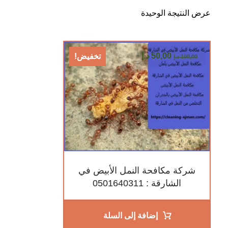
عرض النتيجة الوحيدة
50,00
د.إ
تخفيض!
100,00
د.إ
شركة مكافحة النمل الأبيض في
الشارقة : 0501640311
إضافة إلى السلة