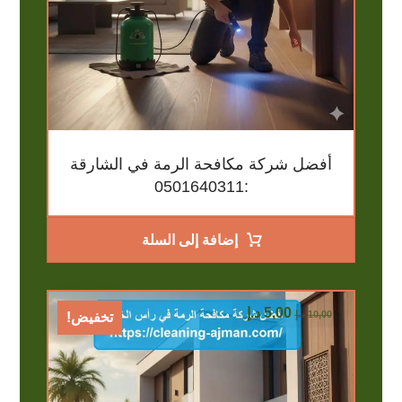
أفضل شركة مكافحة الرمة في الشارقة
:0501640311
إضافة إلى السلة
5,00
د.إ
10,00
د.إ
تخفيض!