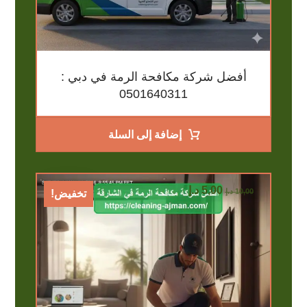
أفضل شركة مكافحة الرمة في دبي :
0501640311
إضافة إلى السلة
5,00
د.إ
10,00
د.إ
تخفيض!