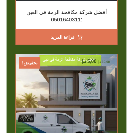
أفضل شركة مكافحة الرمة في العين
:0501640311
قراءة المزيد
5,00
د.إ
10,00
د.إ
تخفيض!