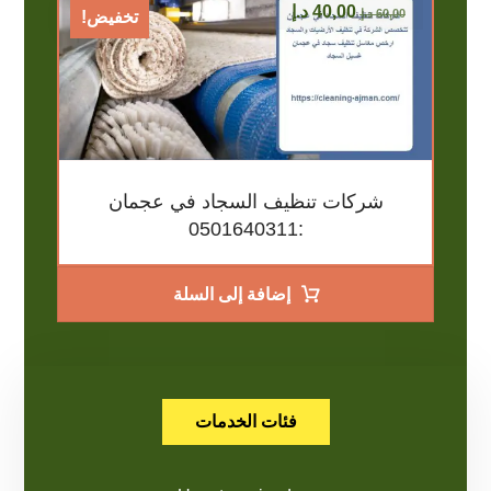
40,00
د.إ
60,00
د.إ
تخفيض!
شركات تنظيف السجاد في عجمان
:0501640311
إضافة إلى السلة
فئات الخدمات