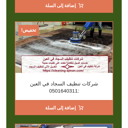
إضافة إلى السلة
45,00
د.إ
60,00
د.إ
تخفيض!
شركات تنظيف السجاد في العين
:0501640311
إضافة إلى السلة