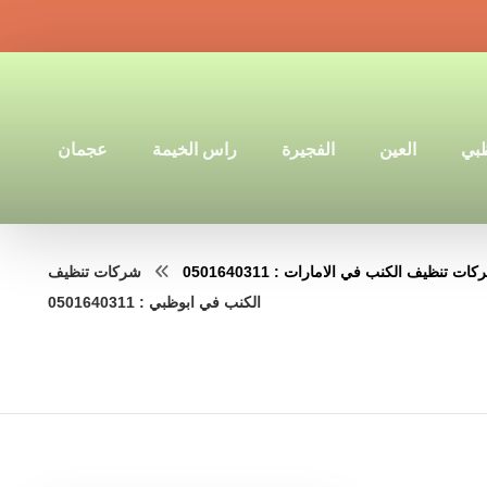
ظبي
العين
الفجيرة
راس الخيمة
عجمان
ات تنظيف الكنب في الامارات : 0501640311
شركات تنظيف
الكنب في ابوظبي : 0501640311