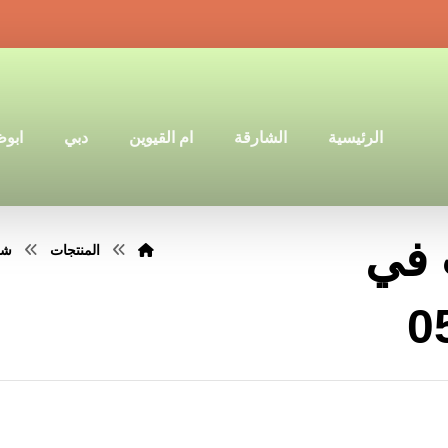
الرئيسية
الشارقة
ام القيوين
دبي
ابو
 في
المنتجات
شرك