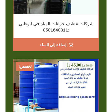
شركات تنظيف خزانات المياه في ابوظبي
:0501640311
إضافة إلى السلة
45,00
د.إ
60,00
د.إ
تخفيض!