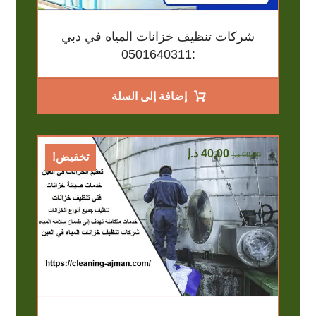
شركات تنظيف خزانات المياه في دبي
:0501640311
إضافة إلى السلة
40,00
د.إ
60,00
د.إ
تخفيض!