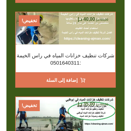
40,00
د.إ
60,00
د.إ
تخفيض!
شركات تنظيف خزانات المياه في راس الخيمة
:0501640311
إضافة إلى السلة
35,00
د.إ
60,00
د.إ
تخفيض!