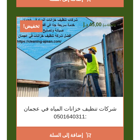
45,00
د.إ
60,00
د.إ
تخفيض!
شركات تنظيف خزانات المياه في عجمان
:0501640311
إضافة إلى السلة