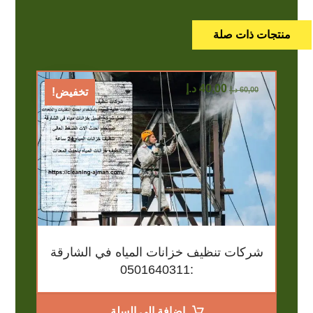
منتجات ذات صلة
40,00
د.إ
60,00
د.إ
تخفيض!
شركات تنظيف خزانات المياه في الشارقة
:0501640311
إضافة إلى السلة