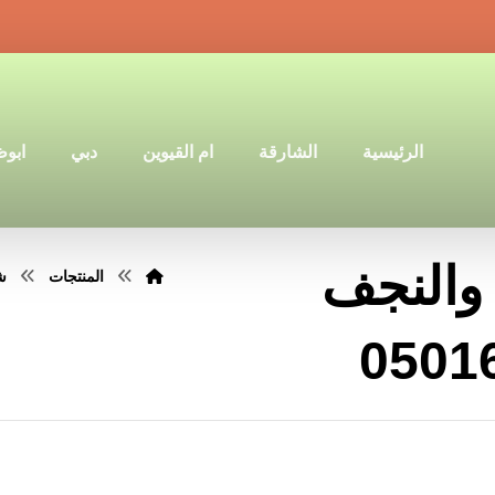
الرئيسية
الشارقة
ام القيوين
دبي
ابو
والنجف
المنتجات
شر