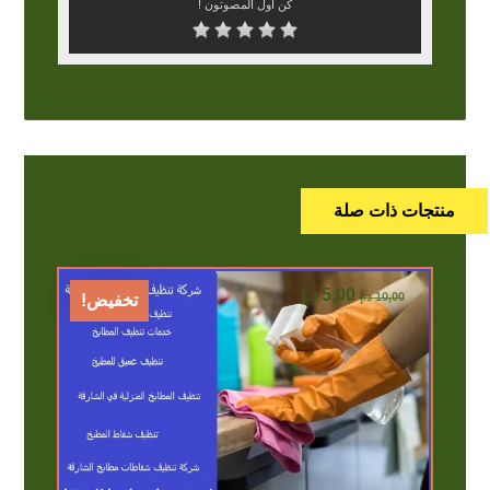
كن أول المصوتون !
منتجات ذات صلة
5,00
د.إ
10,00
د.إ
تخفيض!