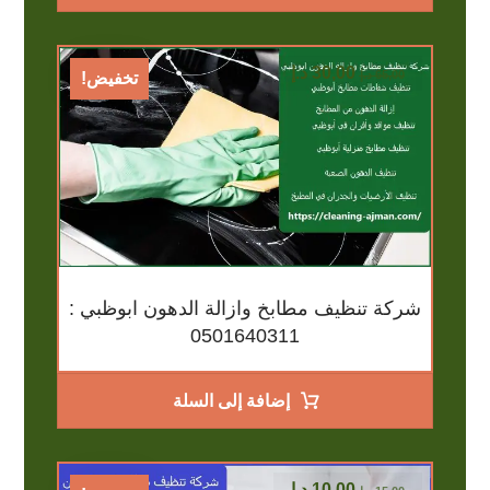
30,00
د.إ
65,00
د.إ
تخفيض!
شركة تنظيف مطابخ وازالة الدهون ابوظبي :
0501640311
إضافة إلى السلة
10,00
د.إ