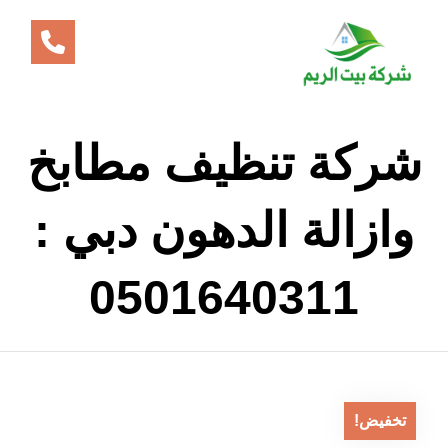
شركة تنظيف مطابخ
وازالة الدهون دبي :
0501640311
تخفيض!