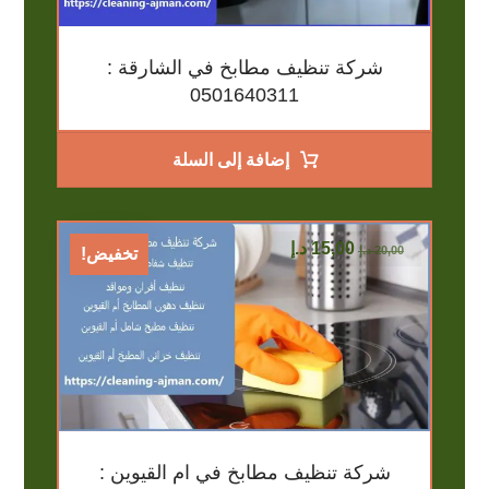
شركة تنظيف مطابخ في الشارقة :
0501640311
إضافة إلى السلة
15,00
د.إ
20,00
د.إ
تخفيض!
شركة تنظيف مطابخ في ام القيوين :