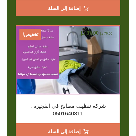
إضافة إلى السلة
35,00
د.إ
70,00
د.إ
تخفيض!
شركة تنظيف مطابخ في الفجيرة :
0501640311
إضافة إلى السلة