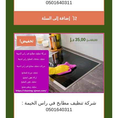
0501640311
إضافة إلى السلة
35,00
د.إ
60,00
د.إ
تخفيض!
شركة تنظيف مطابخ في راس الخيمة :
0501640311