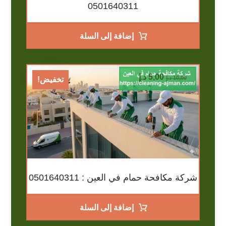
0501640311
إضافة إلى السلة
5,00
د.إ
10,00
د.إ
تخفيض!
شركة مكافحة حمام في العين : 0501640311
إضافة إلى السلة