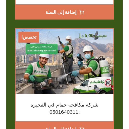
إضافة إلى السلة
5,00
د.إ
10,00
د.إ
تخفيض!
شركة مكافحة حمام في الفجيرة
:0501640311