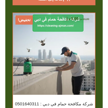
5,00
د.إ
10,00
د.إ
تخفيض!
شركة مكافحة حمام في دبي : 0501640311