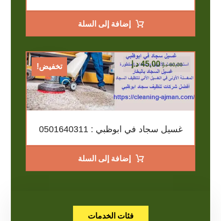
إضافة إلى السلة
45,00
د.إ
60,00
د.إ
تخفيض!
غسيل سجاد في ابوظبي : 0501640311
إضافة إلى السلة
فئات الخدمات