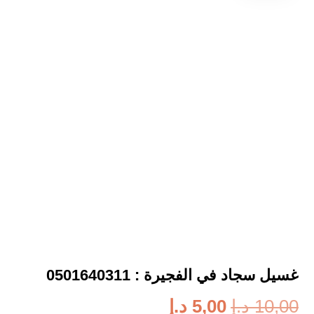
غسيل سجاد في الفجيرة : 0501640311
10,00
د.إ
5,00
د.إ