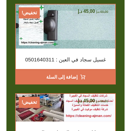
45,00
د.إ
60,00
د.إ
تخفيض!
غسيل سجاد في العين : 0501640311
إضافة إلى السلة
45,00
د.إ
60,00
د.إ
تخفيض!