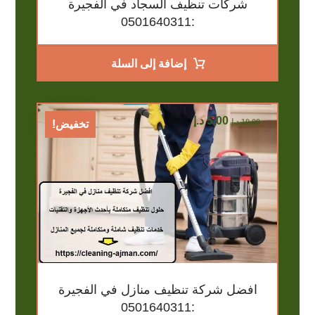
شركات تنظيف السجاد في الفجيرة
:0501640311
إضافة إلى السلة
5,00
د.إ
10,00
د.إ
تخفيض!
افضل شركة تنظيف منازل في الفجيرة
:0501640311