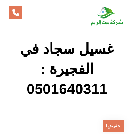
غسيل سجاد في
الفجيرة :
0501640311
تخفيض!