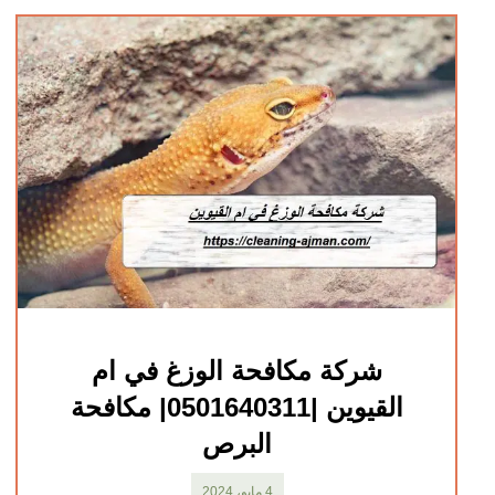
شركة مكافحة الوزغ في ام
القيوين |0501640311| مكافحة
البرص
4 مايو، 2024