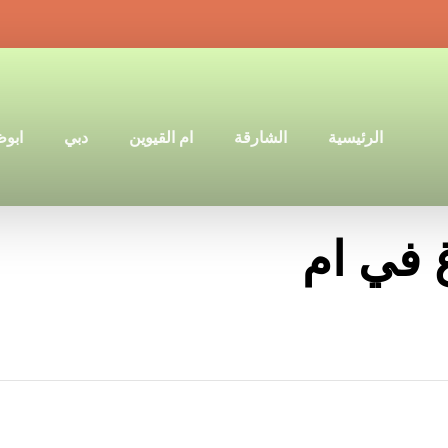
الرئيسية
الشارقة
ام القيوين
دبي
ابو
 في ام