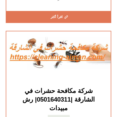
اقرأ أكثر
شركة مكافحة حشرات في
الشارقة |0501640311| رش
مبيدات